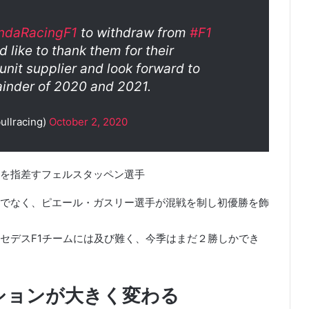
daRacingF1
to withdraw from
#F1
 like to thank them for their
unit supplier and look forward to
ainder of 2020 and 2021.
ullracing)
October 2, 2020
を指差すフェルスタッペン選手
でなく、ピエール・ガスリー選手が混戦を制し初優勝を飾
セデスF1チームには及び難く、今季はまだ２勝しかでき
）
ーションが大きく変わる