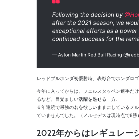
Following the decision by
@Hon
after the 2021 season, we would
exceptional efforts as a power 
continued success for the rem
— Aston Martin Red Bull Racing (@redb
レッドブルホンダ初優勝時、表彰台でホンダロゴ
今年に入ってからは、フェルスタッペン選手だけ
るなど、目覚ましい活躍を魅せる一方、
６年連続で最強の名を欲しいままにしているメル
ていませんでした。（メルセデスは現時点で8勝
2022年からはレギュレ