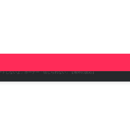
ィン！角田もポイント獲得【海外の反応】