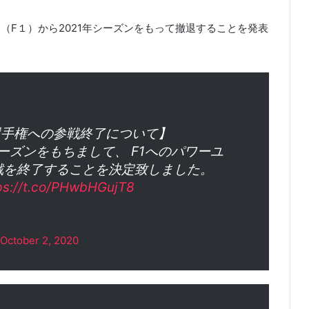
ラ１（F１）から2021年シーズンをもって撤退することを発表
界選手権への参戦終了について】
シーズンをもちまして、 F1へのパワーユ
戦を終了することを決定致しました。
ps://t.co/PHwbHGujT8
October 2, 2020