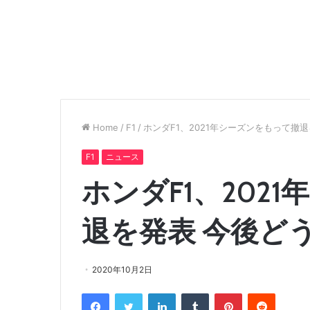
Home
/
F1
/
ホンダF1、2021年シーズンをもって撤
F1
ニュース
ホンダF1、202
退を発表 今後ど
2020年10月2日
Facebook
Twitter
LinkedIn
Tumblr
Pinterest
Reddit