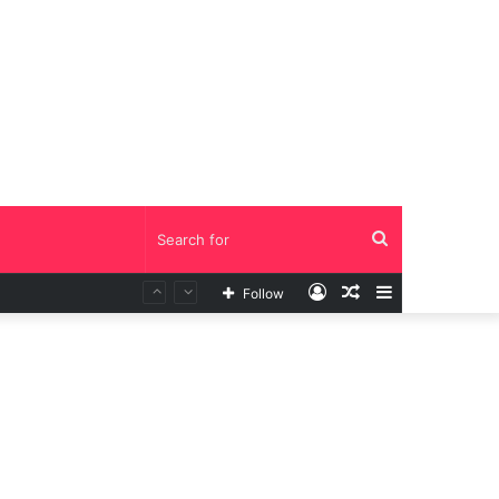
Search
Log
Random
Sidebar
Follow
for
In
Article