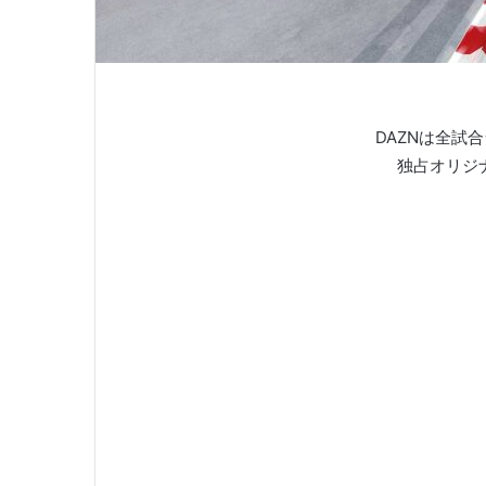
DAZNは全試
独占オリジ