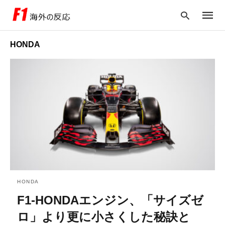
HONDA
Type
your
searc
query
and
hit
enter:
HONDA
F1-HONDAエンジン、「サイズゼ
ロ」より更に小さくした秘訣と