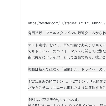
https://twitter.com/F1/status/137137309859
角田裕毅、フェルスタッペンの最速タイムからわず
テスト走行において、車の性能はあんまり当てに
でもドライバーのパフォーマンスに関しては別だ
彼は確かにドライバーとして逸品であり、彼がこ
裕毅は新人ではなく「完成した」ドライバーのよ
↑実は最近のF1マシンは、F2マシンよりも限界
だからこそニッサニーも慣れたように運転するこ
↑F2はパワステがないからねえ。
最近F2でレースしたすべてのドライバーは、F1