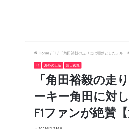
Home
/
F1
/
「角田裕毅の走りには唖然とした」ルー
F1
海外の反応
角田裕毅
「角田裕毅の走
ーキー角田に対
F1ファンが絶賛
2021年3月16日