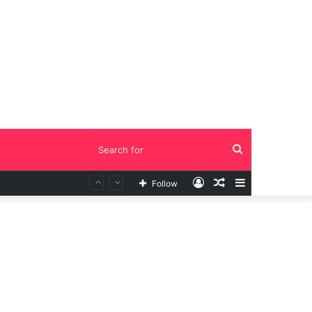
Search
Log
Random
Sidebar
Follow
for
In
Article