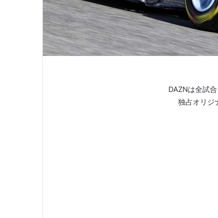
DAZNは全試
独占オリジ