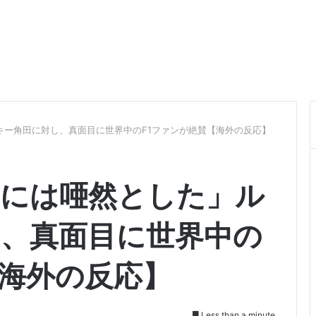
キー角田に対し、真面目に世界中のF1ファンが絶賛【海外の反応】
りには唖然とした」ル
し、真面目に世界中の
【海外の反応】
Less than a minute