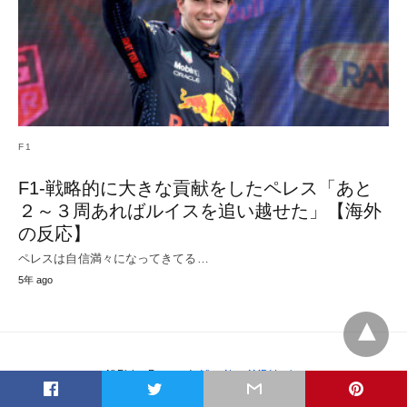
F1
F1-戦略的に大きな貢献をしたペレス「あと
２～３周あればルイスを追い越せた」【海外
の反応】
ペレスは自信満々になってきてる…
5年 ago
All Rights Reserved
View Non-AMP Version
t