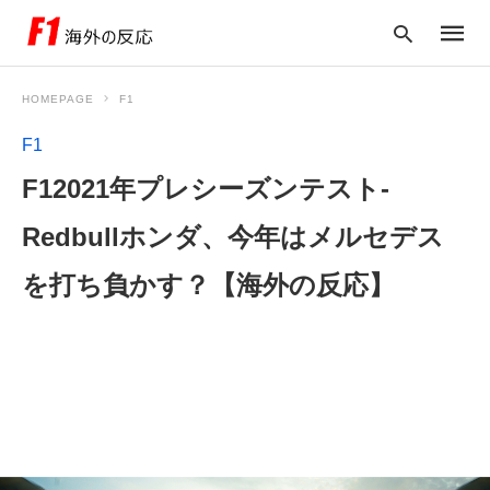
HOMEPAGE
F1
F1
Type
F12021年プレシーズンテスト-
your
searc
query
Redbullホンダ、今年はメルセデス
and
hit
enter:
を打ち負かす？【海外の反応】