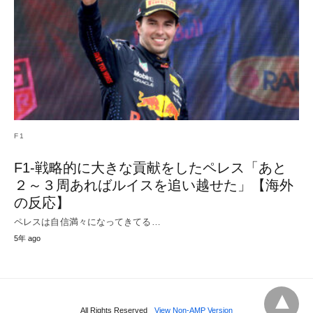
F1
F1-戦略的に大きな貢献をしたペレス「あと
２～３周あればルイスを追い越せた」【海外
の反応】
ペレスは自信満々になってきてる…
5年 ago
All Rights Reserved
View Non-AMP Version