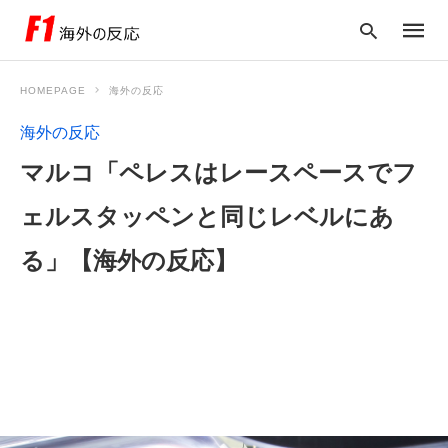
HOMEPAGE
海外の反応
海外の反応
Type
マルコ「ペレスはレースペースでフ
your
searc
query
ェルスタッペンと同じレベルにあ
and
hit
enter:
る」【海外の反応】