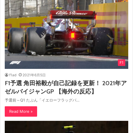
F1
f1ad
2021年6月5日
F1予選 角田裕毅が自己記録を更新！ 2021年ア
ゼルバイジャンGP 【海外の反応】
予選前～Q1 たぶん「イエローフラッグパ…
Read More »