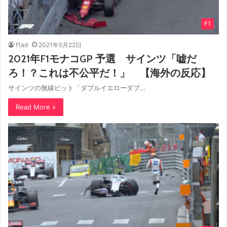
F1
f1ad
2021年5月22日
2021年F1モナコGP 予選 サインツ「嘘だ
ろ！？これは不公平だ！」 【海外の反応】
サインツの無線ピット「ダブルイエローダブ…
Read More »