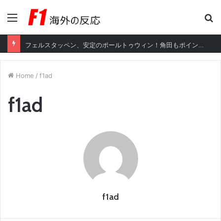
Menu
S
fo
フェルスタッペン、安定のポールトゥウィン！角田もポイント獲得【海外の反応】
Home
/
f1ad
f1ad
f1ad