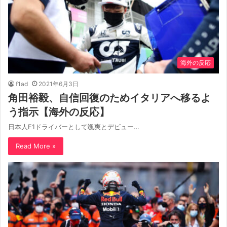
海外の反応
f1ad
2021年6月3日
角田裕毅、自信回復のためイタリアへ移るよ
う指示【海外の反応】
日本人F1ドライバーとして颯爽とデビュー…
Read More »