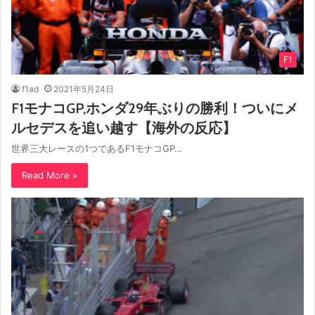
F1
f1ad
2021年5月24日
F1モナコGP,ホンダ29年ぶりの勝利！ついにメ
ルセデスを追い越す【海外の反応】
世界三大レースの1つであるF1モナコGP…
Read More »